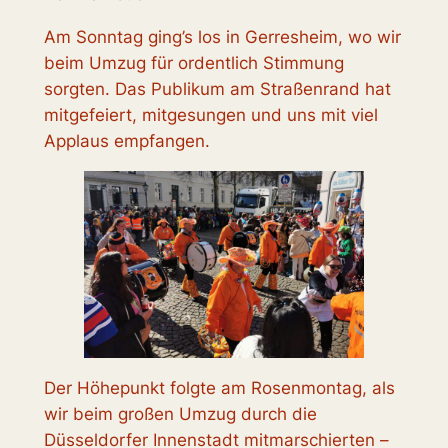
Am Sonntag ging’s los in Gerresheim, wo wir
beim Umzug für ordentlich Stimmung
sorgten. Das Publikum am Straßenrand hat
mitgefeiert, mitgesungen und uns mit viel
Applaus empfangen.
Der Höhepunkt folgte am Rosenmontag, als
wir beim großen Umzug durch die
Düsseldorfer Innenstadt mitmarschierten –