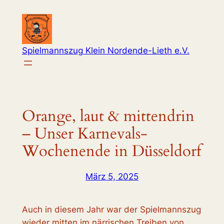
Zum
Inhalt
springen
Spielmannszug Klein Nordende-Lieth e.V.
Orange, laut & mittendrin
– Unser Karnevals-
Wochenende in Düsseldorf
März 5, 2025
Auch in diesem Jahr war der Spielmannszug
wieder mitten im närrischen Treiben von