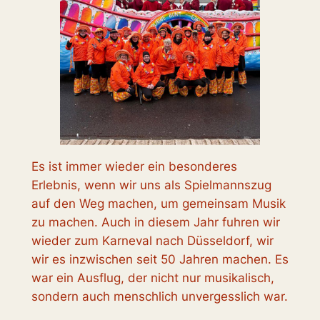
Es ist immer wieder ein besonderes
Erlebnis, wenn wir uns als Spielmannszug
auf den Weg machen, um gemeinsam Musik
zu machen. Auch in diesem Jahr fuhren wir
wieder zum Karneval nach Düsseldorf, wir
wir es inzwischen seit 50 Jahren machen. Es
war ein Ausflug, der nicht nur musikalisch,
sondern auch menschlich unvergesslich war.